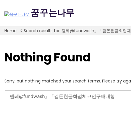
Skip
to
꿈꾸는나무
content
Home
Search results for: 텔레@fundwash」「검돈현금
Nothing Found
Sorry, but nothing matched your search terms. Please try aga