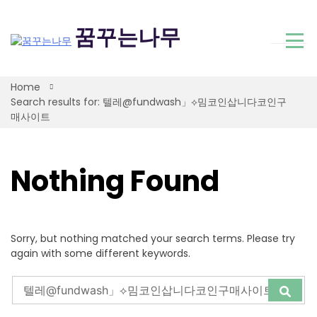
Skip
to
꿈꾸는나무
content
Home
Search results for: 텔레@fundwash」⟡밈코인삽니다코인구
매사이트
Nothing Found
Sorry, but nothing matched your search terms. Please try
again with some different keywords.