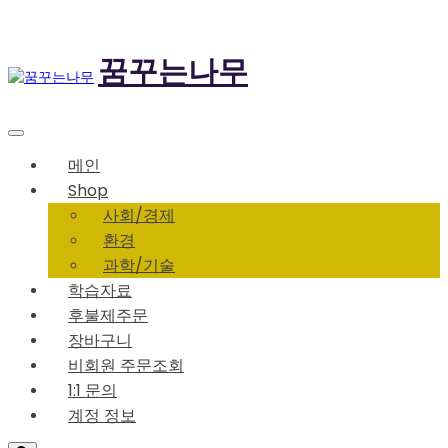
Skip
to
content
꿈꾸는나무
메인
Shop
사회/경제
환경
과학/기술
학습자료
후불제주문
장바구니
비회원 주문조회
1:1 문의
계정 정보