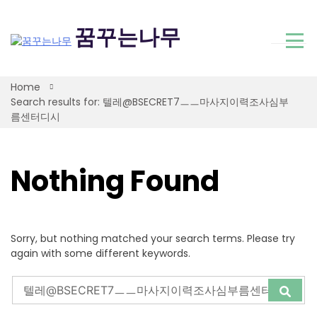
Skip
to
꿈꾸는나무
content
Home
Search results for: 텔레@BSECRET7ㅡㅡ마사지이력조사심부
름센터디시
Nothing Found
Sorry, but nothing matched your search terms. Please try
again with some different keywords.