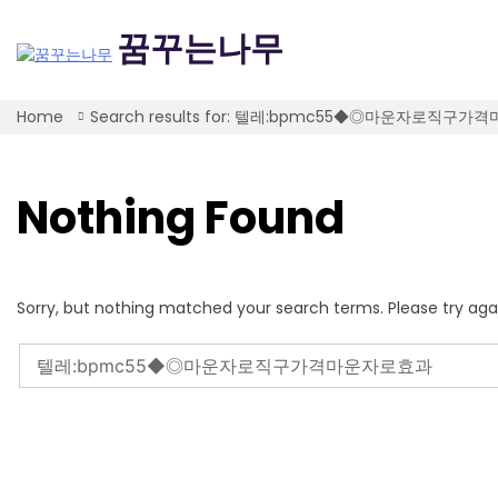
Skip
to
꿈꾸는나무
content
Home
Search results for: 텔레:bpmc55◆◎마운자로직구
Nothing Found
Sorry, but nothing matched your search terms. Please try aga