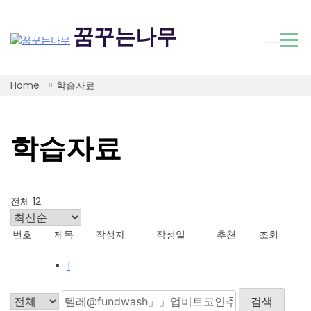
Skip
to
꿈꾸는나무
content
Home
학습자료
학습자료
전체 12
번호
제목
작성자
작성일
추천
조회
1
검색