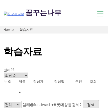
Skip
to
꿈꾸는나무
content
Home
학습자료
학습자료
전체 12
번호
제목
작성자
작성일
추천
조회
1
검색