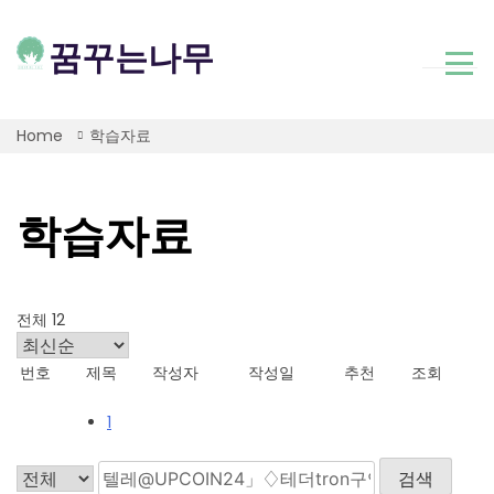
Skip
to
꿈꾸는나무
content
Home
학습자료
학습자료
전체 12
번호
제목
작성자
작성일
추천
조회
1
검색